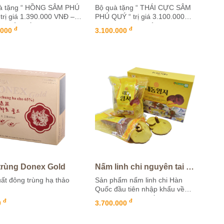
à tặng “ HỒNG SÂM PHÚ
Bộ quà tặng “ THÁI CỰC SÂM
trị giá 1.390.000 VNĐ –
PHÚ QUÝ “ trị giá 3.100.000
n phẩm kết hợp các dòng
VNĐ – Bộ sản phẩm với 5 sản
đ
đ
.000
3.100.000
ẩm nổi trội của Hồng...
phẩm cao cấp, tâm điểm là
Thái...
trùng Donex Gold
Nấm linh chi nguyên tai hộp 1000gram
uất đông trùng hạ thảo
Sản phẩm nấm linh chi Hàn
Quốc đầu tiên nhập khẩu về
Việt Nam với sự kết hợp từ 2
đ
đ
0
3.700.000
thương hiệu hàng đầu Imsil
Nonghuyp...