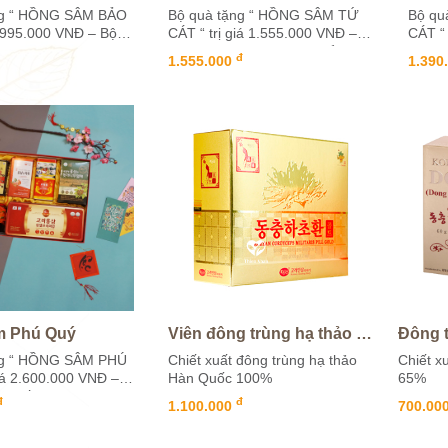
ng “ HỒNG SÂM BẢO
Bộ quà tặng “ HỒNG SÂM TỨ
Bộ qu
iá 995.000 VNĐ – Bộ
CÁT “ trị giá 1.555.000 VNĐ –
CÁT “ 
hăm sóc sức khỏe
Bộ quà tặng với 4 sản phẩm
Bộ sả
đ
1.555.000
1.390
ĩa sở cầu cuộc
độc đáo được chiết xuất từ...
sản ph
m Phú Quý
Viên đông trùng hạ thảo Hàn Quốc KGS 200g
Đông 
ng “ HỒNG SÂM PHÚ
Chiết xuất đông trùng hạ thảo
Chiết x
giá 2.600.000 VNĐ –
Hàn Quốc 100%
65%
m kết hợp các dòng
đ
đ
1.100.000
700.00
i trội của Hồng...