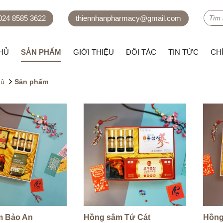
 024 8585 3622
thiennhanpharmacy@gmail.com
HỦ
SẢN PHẨM
GIỚI THIỆU
ĐỐI TÁC
TIN TỨC
CH
hủ
Sản phẩm
m Bảo An
Hồng sâm Tứ Cát
Hồng