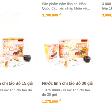
 tạo ngọt, giúp làm
Sản phẩm nấm linh chi Hàn
3.000.
Quốc đầu tiên nhập khẩu về
hộp 1
Việt Nam với sự kết hợp từ 2
đ
3.700.000
3.000
thương hiệu hàng đầu Imsil
Nonghuyp...
 chi táo đỏ 15 gói
Nước linh chi táo đỏ 30 gói
Nước linh chi táo đỏ
1.375.000đ - Nước linh chi táo
đỏ 30 gói
đ
1.375.000