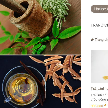
Hotline:
TRANG C
Trang c
Trà linh ch
thức uống 
hợp từ nấm 
đ
395.000