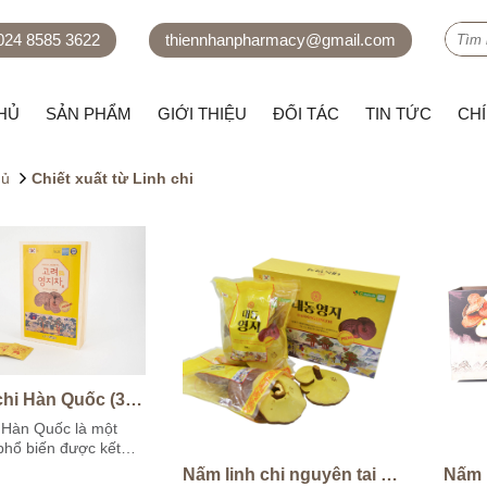
 024 8585 3622
thiennhanpharmacy@gmail.com
HỦ
SẢN PHẨM
GIỚI THIỆU
ĐỐI TÁC
TIN TỨC
CH
hủ
Chiết xuất từ Linh chi
Trà Linh chi Hàn Quốc (3g*100)
i Hàn Quốc là một
phổ biến được kết
linh chi và các
Nấm linh chi nguyên tai hộp 1000gram
Nấm l