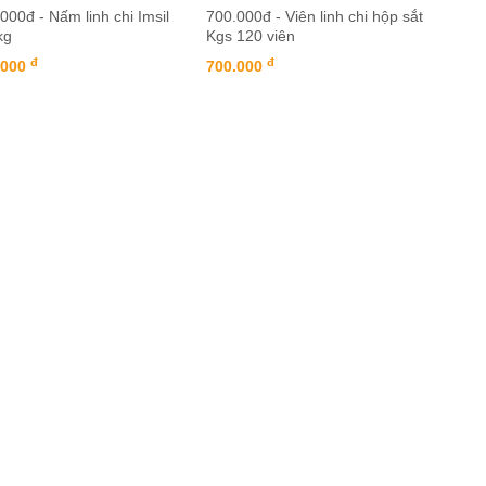
000đ - Nấm linh chi Imsil
700.000đ - Viên linh chi hộp sắt
kg
Kgs 120 viên
đ
đ
.000
700.000