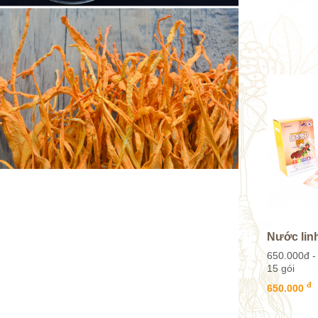
thành phần
giảm...
Nước linh
650.000đ - 
15 gói
đ
650.000