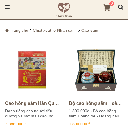
0
Trang chủ
Chiết xuất từ Nhân sâm
Cao sâm
Cao hồng sâm Hàn Quốc 240g – 7mg/g (New) – Daedong
Bộ cao hồng sâm Hoàng đế - Hoàng hậu
Dành riêng cho người tiểu
1.800.000đ - Bộ cao hồng
đường và mỡ máu cao, ngăn
sâm Hoàng đế - Hoàng hậu
chặn lão hóa và ung thư
đ
đ
3.388.000
1.800.000