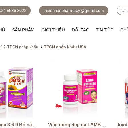
 024 8585 3622
thiennhanpharmacy@gmail.com
HỦ
SẢN PHẨM
GIỚI THIỆU
ĐỐI TÁC
TIN TỨC
CH
hủ
TPCN nhập khẩu
TPCN nhập khẩu USA
Ultra Omega 3-6-9 Bổ não- Sáng mắt - Khỏe tim
Viên uống đẹp da LAMB PLACENTA