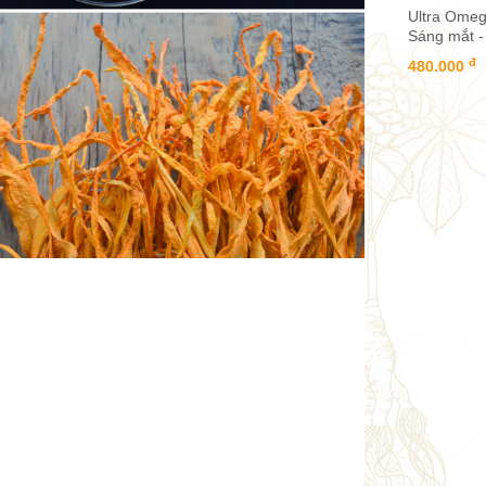
Ultra Omeg
Sáng mắt -
đ
480.000