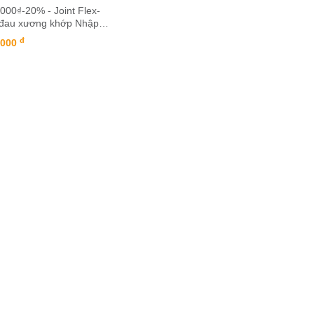
000₫-20% - Joint Flex-
đau xương khớp Nhập
Mỹ
đ
.000