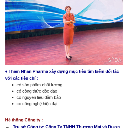
♦
Thien Nhan Pharma x
â
y
d
ự
ng
mục
tiêu
tìm
kiếm
đối
tác
với các tiêu chí :
có sản phẩm chất lượng
có công thức độc đáo
có nguyên liệu đảm bảo
có công nghệ hiện đại
Hệ thống Công ty :
→
Trụ sở Công ty: Công Ty TNHH Thương Mại và Dược