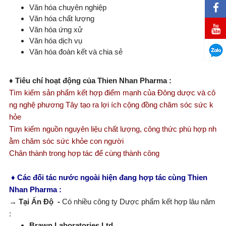
Văn hóa chuyên nghiệp
Văn hóa chất lượng
Văn hóa ứng xử
Văn hóa dịch vụ
Văn hóa đoàn kết và chia sẻ
♦
Tiêu chí hoạt động của Thien Nhan Pharma
:
Tìm kiếm sản phẩm kết hợp điểm mạnh của Đông dược và cô
ng nghệ phương Tây tạo ra lợi ích cộng đồng chăm sóc sức k
hỏe
Tìm kiếm nguồn nguyên liệu chất lượng, công thức phù hợp nh
ằm chăm sóc sức khỏe con người
Chân thành trong hợp tác để cùng thành công
♦
C
á
c
đối
tác nước
ngoài
hiện
đang
hợp
tác cùng Thien
Nhan Pharma :
→
T
ạ
i
Ấ
n
Độ -
Có nhiều công ty Dược phẩm kết hợp lâu năm
:
Brawn Laboratories Ltd