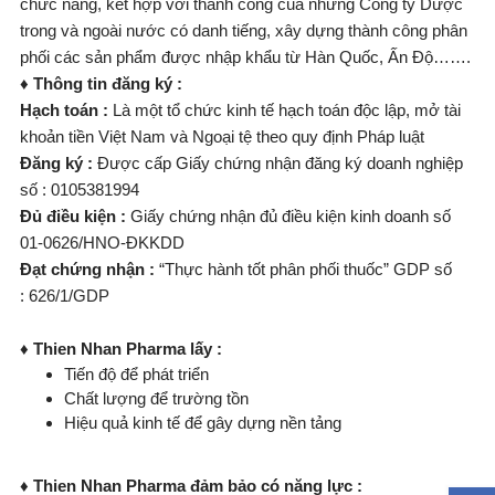
chức năng, kết hợp với thành công của những Công ty Dược
trong và ngoài nước có danh tiếng, xây dựng thành công phân
phối các sản phẩm được nhập khẩu từ Hàn Quốc, Ấn Độ…….
♦
Th
ô
ng tin
đă
ng k
ý
:
Hạch
toán :
Là một tổ chức kinh tế hạch toán độc lập, mở tài
khoản tiền Việt Nam và Ngoại tệ theo quy định Pháp luật
Đăng
ký :
Được cấp Giấy chứng nhận đăng ký doanh nghiệp
số : 0105381994
Đủ
điều
kiện :
Giấy chứng nhận đủ điều kiện kinh doanh số
01-0626/HNO-ĐKKDD
Đạt
chứng
nhận :
“Thực hành tốt phân phối thuốc” GDP số
: 626/1/GDP
♦
Thien Nhan Pharma
l
ấ
y
:
Tiến độ để phát triển
Chất lượng để trường tồn
Hiệu quả kinh tế để gây dựng nền tảng
♦
Thien Nhan Pharma
đả
m
bảo
có
năng
lực :