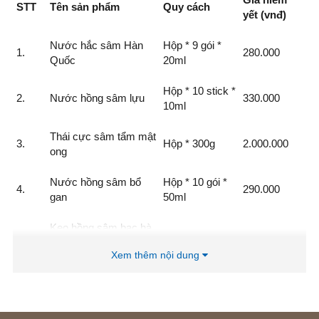
STT
Tên sản phẩm
Quy cách
yết (vnđ)
Nước hắc sâm Hàn
Hộp * 9 gói *
1.
280.000
Quốc
20ml
Hộp * 10 stick *
2.
Nước hồng sâm lựu
330.000
10ml
Thái cực sâm tẩm mật
3.
Hộp * 300g
2.000.000
ong
Nước hồng sâm bổ
Hộp * 10 gói *
4.
290.000
gan
50ml
Kẹo hồng sâm bạc hà
5.
Lọ * 180g
100.000
& hắc sâm
Xem thêm nội dung
6.
Bao bì đi kèm
Bộ
100.000
Tổng cộng
3.100.000