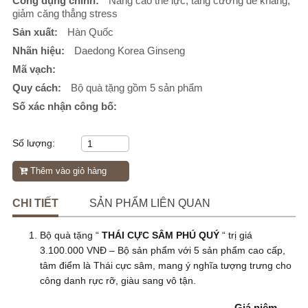
Công dụng chính:
Nâng cao thể lực, tăng cường đề kháng,
giảm căng thẳng stress
Sản xuất:
Hàn Quốc
Nhãn hiệu:
Daedong Korea Ginseng
Mã vạch:
Quy cách:
Bộ quà tặng gồm 5 sản phẩm
Số xác nhận công bố:
Số lượng:
Thêm vào giỏ hàng
CHI TIẾT
SẢN PHẨM LIÊN QUAN
Bộ quà tặng “
THÁI CỰC SÂM PHÚ QUÝ
“ trị giá
3.100.000 VNĐ – Bộ sản phẩm với 5 sản phẩm cao cấp,
tâm điểm là Thái cực sâm, mang ý nghĩa tượng trưng cho
công danh rực rỡ, giàu sang vô tận.
Giá niêm