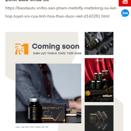
https://baodautu.vn/bo-san-pham-mettofly-mettolong-su-ket-
hop-tuyet-voi-cua-tinh-hoa-thao-duoc-viet-d142281.html