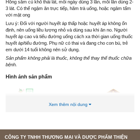
Hồng sâm củ khô thái lát, mỗi ngày dùng 3 lần, mỗi lần dùng 2-
3 lát. Có thể ngậm ăn trực tiếp, hãm trà uống, hoặc ngâm tẩm
với mật ong
Lưu ý: Đối với người huyết áp thấp hoặc huyết áp không ổn
định, nên uống liều lượng nhỏ và dùng sau khi ăn no. Người
huyết áp cao và tiểu đường uống cách xa thời gian uống thuốc
huyết áp/tiểu đường. Phụ nữ có thai và đang cho con bú, trẻ
em dưới 14 tuổi không nên sử dụng.
Sản phẩm không phải là thuốc, không thể thay thế thuốc chữa
bệnh.
Hình ảnh sản phẩm
Xem thêm nội dung
CÔNG TY TNHH THƯƠNG MẠI VÀ DƯỢC PHẨM THIỆN