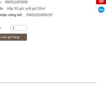
h:
880911859996
ch:
Hộp 30 gói, mỗi gói 20ml
nhận công bố:
9365/2018/ĐKSP
:
vào giỏ hàng