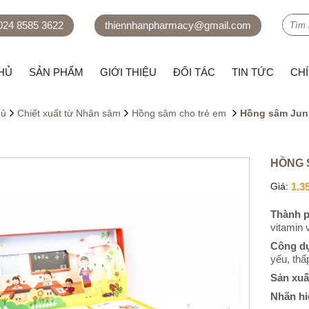
 024 8585 3622
thiennhanpharmacy@gmail.com
HỦ
SẢN PHẨM
GIỚI THIỆU
ĐỐI TÁC
TIN TỨC
CH
hủ
Chiết xuất từ Nhân sâm
Hồng sâm cho trẻ em
Hồng sâm Juni
HỒNG 
Giá:
1.3
Thành p
vitamin 
Công d
yếu, thấ
Sản xuấ
Nhãn hi