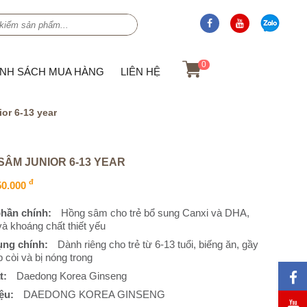
0
ÍNH SÁCH MUA HÀNG
LIÊN HỆ
or 6-13 year
SÂM JUNIOR 6-13 YEAR
đ
50.000
hần chính:
Hồng sâm cho trẻ bổ sung Canxi và DHA,
và khoáng chất thiết yếu
ụng chính:
Dành riêng cho trẻ từ 6-13 tuổi, biếng ăn, gầy
p còi và bị nóng trong
t:
Daedong Korea Ginseng
ệu:
DAEDONG KOREA GINSENG