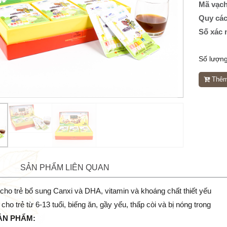
Mã vạc
Quy cá
Số xác 
Số lượng
Thêm 
SẢN PHẨM LIÊN QUAN
ho trẻ bổ sung Canxi và DHA, vitamin và khoáng chất thiết yếu
cho trẻ từ 6-13 tuổi, biếng ăn, gầy yếu, thấp còi và bị nóng trong
ẢN PHẨM: