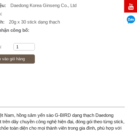
ệu:
Daedong Korea Ginseng Co., Ltd
:
ch:
20g x 30 stick dạng thạch
nhận công bố:
:
vào giỏ hàng
Việt Nam, hồng sâm yến sào G-BIRD dạng thạch Daedong
 trên dây chuyền công nghệ hiện đại, đóng gói theo từng stick,
ỏe toàn diện cho mọi thành viên trong gia đình, phù hợp với