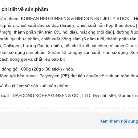
 chi tiết về sản phẩm
sản phẩm: KOREAN RED GINSENG & BIRD’S NEST JELLY STICK – H
h phần: Chiết xuất đào cô đặc (Israel), Chiết xuất hỗn hợp thảo dược 
mg/g, thành phần rắn trên 6%, nội địa), mật ong (nội địa)], đường fructo
xanh, gel thực phẩm, chiết xuất hồng sâm (6 năm tuổi, thành phần rắn t
 Collagen, hương đào tự nhiên, bột chiết xuất cà chua, Vitamin C, acid ci
 hạn sử dụng sản phẩm: 2 năm kể từ ngày sản xuất. Hạn sử dụng: Xem
cách đóng gói và chất liệu bao bì:
 đóng gói: 600g (20g x 30 stick) / hộp.
 đóng gói bên trong : Polyetylen (PE) đạt tiêu chuẩn vệ sinh an toàn t
và địa chỉ cơ sở sản xuất sản phẩm:
 xuất : DAEDONG KOREA GINSENG CO., LTD. Địa chỉ: 586, Gunbuk-
nhân nhập khẩu và phân phối: Công ty TNHH xuất nhập khẩu và kinh 
ận Hoàng Mai, Thành phố Hà Nội, Việt Nam.
Xem thêm nội dun
g của hồng sâm yến sào G-BIRD – Daedong
ợp giữa hồng sâm và yến sào, sản phẩm có đầy đủ công dụng của ha