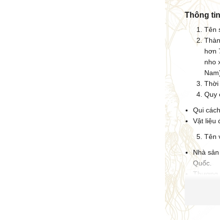
Thông tin
Tên 
Thàn
hơn 7
nho 
Nam),
Thời
Quy 
Qui cách
Vật liệu
Tên 
Nhà sản
Quốc.
Thương 
Bát, Qu
Công dụn
Được kết h