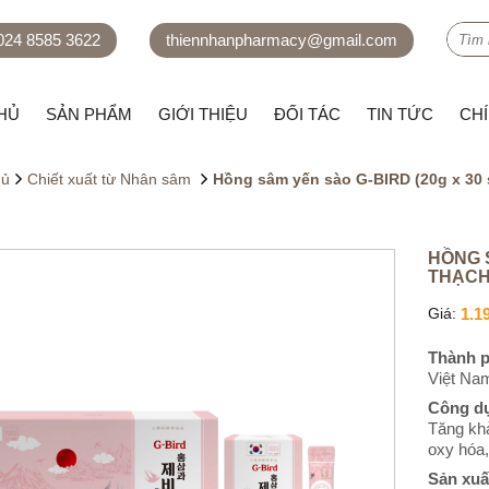
 024 8585 3622
thiennhanpharmacy@gmail.com
HỦ
SẢN PHẨM
GIỚI THIỆU
ĐỐI TÁC
TIN TỨC
CH
hủ
Chiết xuất từ Nhân sâm
Hồng sâm yến sào G-BIRD (20g x 30 
HỒNG S
THẠCH
Giá:
1.1
Thành p
Việt Na
Công d
Tăng khả
oxy hóa,
Sản xuấ