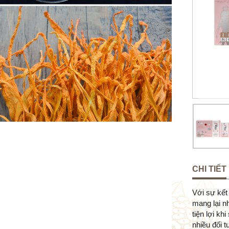
CHI TIẾT
Với sự kế
mang lại n
tiện lợi k
nhiều đối 