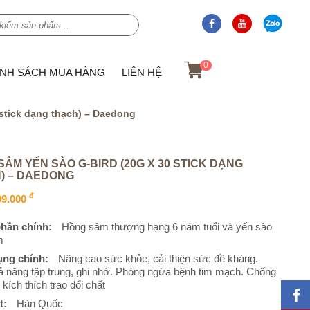
0
ÍNH SÁCH MUA HÀNG
LIÊN HỆ
stick dạng thạch) – Daedong
ÂM YẾN SÀO G-BIRD (20G X 30 STICK DẠNG
) – DAEDONG
đ
99.000
hần chính:
Hồng sâm thượng hạng 6 năm tuổi và yến sào
m
ụng chính:
Nâng cao sức khỏe, cải thiện sức đề kháng.
 năng tập trung, ghi nhớ. Phòng ngừa bệnh tim mạch. Chống
 kích thích trao đổi chất
t:
Hàn Quốc