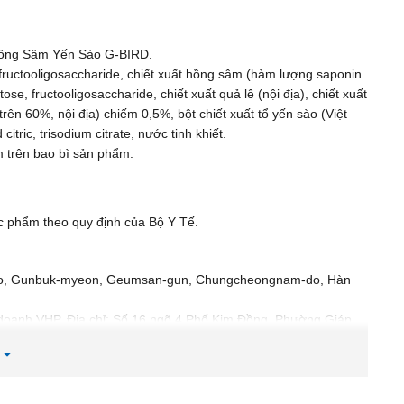
ồng Sâm Yến Sào G-BIRD.
[fructooligosaccharide, chiết xuất hồng sâm (hàm lượng saponin
se, fructooligosaccharide, chiết xuất quả lê (nội địa), chiết xuất
rên 60%, nội địa) chiếm 0,5%, bột chiết xuất tổ yến sào (Việt
tric, trisodium citrate, nước tinh khiết.
 trên bao bì sản phẩm.
hực phẩm theo quy định của Bộ Y Tế.
ro, Gunbuk-myeon, Geumsan-gun, Chungcheongnam-do, Hàn
doanh VHP. Địa chỉ: Số 16 ngõ 4 Phố Kim Đồng, Phường Giáp
g
i thành phần này. Ngoài ra, hồng sâm còn hỗ trợ – thúc đẩy