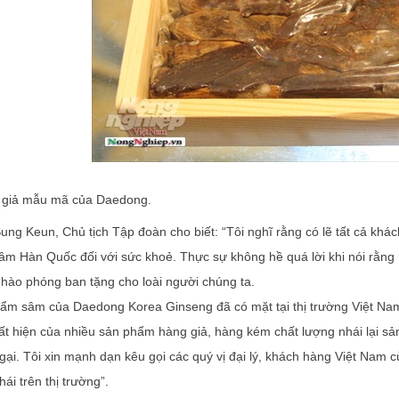
giả mẫu mã của Daedong.
ng Keun, Chủ tịch Tập đoàn cho biết: “Tôi nghĩ rằng có lẽ tất cả khác
âm Hàn Quốc đối với sức khoẻ. Thực sự không hề quá lời khi nói rằng
 hào phóng ban tặng cho loài người chúng ta.
ẩm sâm của Daedong Korea Ginseng đã có mặt tại thị trường Việt Nam
uất hiện của nhiều sản phẩm hàng giả, hàng kém chất lượng nhái lại 
ại. Tôi xin mạnh dạn kêu gọi các quý vị đại lý, khách hàng Việt Nam c
hái trên thị trường”.