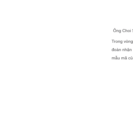
Ông Choi S
Trong vòng
đoàn nhận 
mẫu mã của