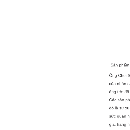
Sản phẩm 
Ông Choi Su
của nhân s
ông trời đã
Các sản ph
đó là sự x
sức quan ng
giả, hàng n