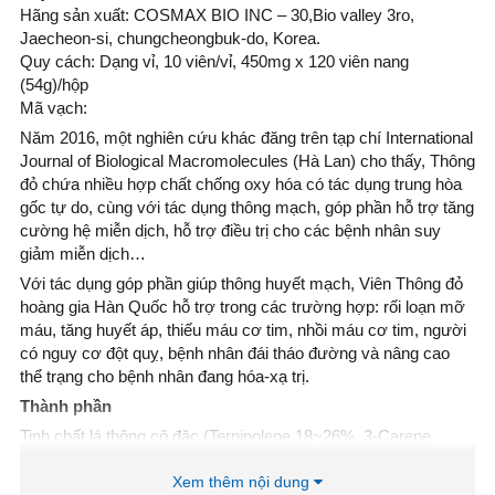
Hãng sản xuất: COSMAX BIO INC – 30,Bio valley 3ro,
Jaecheon-si, chungcheongbuk-do, Korea.
Quy cách: Dạng vỉ, 10 viên/vỉ, 450mg x 120 viên nang
(54g)/hộp
Mã vạch:
Năm 2016, một nghiên cứu khác đăng trên tạp chí International
Journal of Biological Macromolecules (Hà Lan) cho thấy, Thông
đỏ chứa nhiều hợp chất chống oxy hóa có tác dụng trung hòa
gốc tự do, cùng với tác dụng thông mạch, góp phần hỗ trợ tăng
cường hệ miễn dịch, hỗ trợ điều trị cho các bệnh nhân suy
giảm miễn dịch…
Với tác dụng góp phần giúp thông huyết mạch, Viên Thông đỏ
hoàng gia Hàn Quốc hỗ trợ trong các trường hợp: rối loạn mỡ
máu, tăng huyết áp, thiếu máu cơ tim, nhồi máu cơ tim, người
có nguy cơ đột quỵ, bệnh nhân đái tháo đường và nâng cao
thể trạng cho bệnh nhân đang hóa-xạ trị.
Thành phần
Tinh chất lá thông cô đặc (Terpinolene 18~26%, 3-Carene
12.5%~16.5%, Limonene 5~10%) chiếm 100%
Xem thêm nội dung
Vật liệu đóng gói: polyvinylidene clorua (PVDC) + lá nhôm (Al-