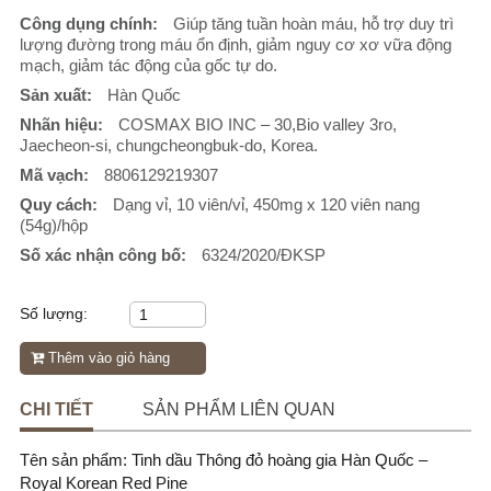
Công dụng chính:
Giúp tăng tuần hoàn máu, hỗ trợ duy trì
lượng đường trong máu ổn định, giảm nguy cơ xơ vữa động
mạch, giảm tác động của gốc tự do.
Sản xuất:
Hàn Quốc
Nhãn hiệu:
COSMAX BIO INC – 30,Bio valley 3ro,
Jaecheon-si, chungcheongbuk-do, Korea.
Mã vạch:
8806129219307
Quy cách:
Dạng vỉ, 10 viên/vỉ, 450mg x 120 viên nang
(54g)/hộp
Số xác nhận công bố:
6324/2020/ĐKSP
Số lượng:
Thêm vào giỏ hàng
CHI TIẾT
SẢN PHẨM LIÊN QUAN
Tên sản phẩm: Tinh dầu Thông đỏ hoàng gia Hàn Quốc –
Royal Korean Red Pine