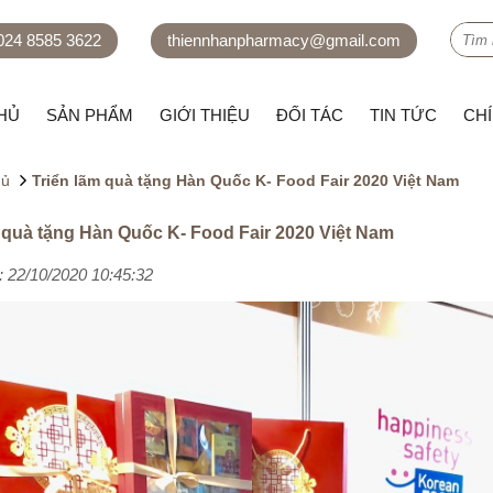
 024 8585 3622
thiennhanpharmacy@gmail.com
HỦ
SẢN PHẨM
GIỚI THIỆU
ĐỐI TÁC
TIN TỨC
CH
hủ
Triển lãm quà tặng Hàn Quốc K- Food Fair 2020 Việt Nam
 quà tặng Hàn Quốc K- Food Fair 2020 Việt Nam
 22/10/2020 10:45:32