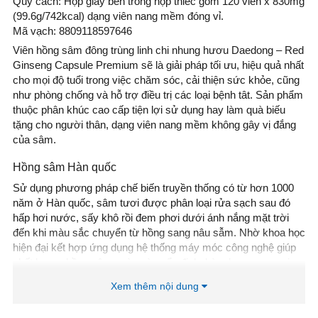
Quy cách: Hộp giấy bên trong hộp thiếc gồm 120 viên x 830mg
(99.6g/742kcal) dạng viên nang mềm đóng vỉ.
Mã vạch: 8809118597646
Viên hồng sâm đông trùng linh chi nhung hươu Daedong – Red
Ginseng Capsule Premium sẽ là giải pháp tối ưu, hiệu quả nhất
cho mọi độ tuổi trong việc chăm sóc, cải thiện sức khỏe, cũng
như phòng chống và hỗ trợ điều trị các loại bệnh tât. Sản phẩm
thuộc phân khúc cao cấp tiện lợi sử dụng hay làm quà biếu
tặng cho người thân, dạng viên nang mềm không gây vị đắng
của sâm.
Hồng sâm Hàn quốc
Sử dụng phương pháp chế biến truyền thống có từ hơn 1000
năm ở Hàn quốc, sâm tươi được phân loại rửa sạch sau đó
hấp hơi nước, sấy khô rồi đem phơi dưới ánh nắng mặt trời
đến khi màu sắc chuyển từ hồng sang nâu sẫm. Nhờ khoa học
hiện đại kết hợp ứng dụng hệ thống máy móc công nghệ giúp
chất lượng hồng sâm ngày càng ổn định, hàm lượng saponin
trong hồng sâm ngày càng được nâng cao.
Xem thêm nội dung
Viên hồng sâm nhung hươu linh chi Kgs có tác dụng kích thích
protein huyết thanh, cải thiện bệnh liệt dương, phát triển sức