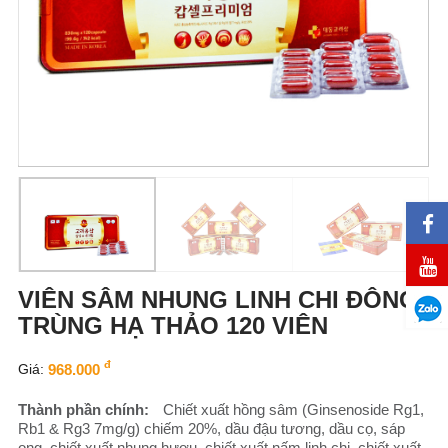
VIÊN SÂM NHUNG LINH CHI ĐÔNG
TRÙNG HẠ THẢO 120 VIÊN
đ
Giá:
968.000
Thành phần chính:
Chiết xuất hồng sâm (Ginsenoside Rg1,
Rb1 & Rg3 7mg/g) chiếm 20%, dầu đậu tương, dầu cọ, sáp
ong, chiết xuất nhung hươu, chiết xuất nấm linh chi, chiết xuất