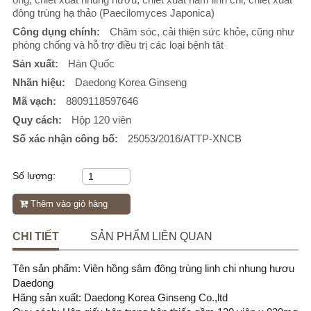
đông trùng hạ thảo (Paecilomyces Japonica)
Công dụng chính:
Chăm sóc, cải thiện sức khỏe, cũng như
phòng chống và hỗ trợ điều trị các loại bệnh tât
Sản xuất:
Hàn Quốc
Nhãn hiệu:
Daedong Korea Ginseng
Mã vạch:
8809118597646
Quy cách:
Hộp 120 viên
Số xác nhận công bố:
25053/2016/ATTP-XNCB
Số lượng:
Thêm vào giỏ hàng
CHI TIẾT
SẢN PHẨM LIÊN QUAN
Tên sản phẩm: Viên hồng sâm đông trùng linh chi nhung hươu
Daedong
Hãng sản xuất: Daedong Korea Ginseng Co.,ltd