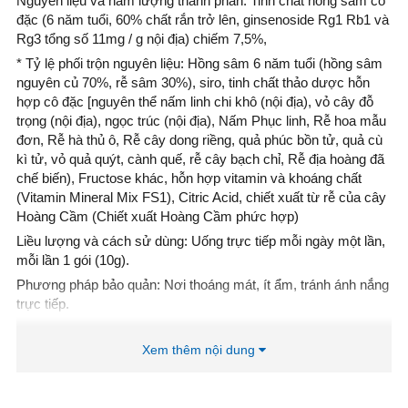
Nguyên liệu và hàm lượng thành phần: Tinh chất hồng sâm cô
đặc (6 năm tuổi, 60% chất rắn trở lên, ginsenoside Rg1 Rb1 và
Rg3 tổng số 11mg / g nội địa) chiếm 7,5%,
* Tỷ lệ phối trộn nguyên liệu: Hồng sâm 6 năm tuổi (hồng sâm
nguyên củ 70%, rễ sâm 30%), siro, tinh chất thảo dược hỗn
hợp cô đặc [nguyên thể nấm linh chi khô (nội địa), vỏ cây đỗ
trọng (nội địa), ngọc trúc (nội địa), Nấm Phục linh, Rễ hoa mẫu
đơn, Rễ hà thủ ô, Rễ cây dong riềng, quả phúc bồn tử, quả cù
kì tử, vỏ quả quýt, cành quế, rễ cây bạch chỉ, Rễ địa hoàng đã
chế biến), Fructose khác, hỗn hợp vitamin và khoáng chất
(Vitamin Mineral Mix FS1), Citric Acid, chiết xuất từ rễ của cây
Hoàng Cầm (Chiết xuất Hoàng Cầm phức hợp)
Liều lượng và cách sử dùng: Uống trực tiếp mỗi ngày một lần,
mỗi lần 1 gói (10g).
Phương pháp bảo quản: Nơi thoáng mát, ít ẩm, tránh ánh nắng
trực tiếp.
Lưu ý khi sử dụng: Khi mở nên chú ý cẩn thận, tránh bị thương
hoặc nuốt phải vật liệu đóng gói.
Xem thêm nội dung
Chú ý đến lượng dùng sản phẩm đối với các trường hợp đang
sử dụng thuốc điều trị khác (như thuốc tiểu đường, thuốc