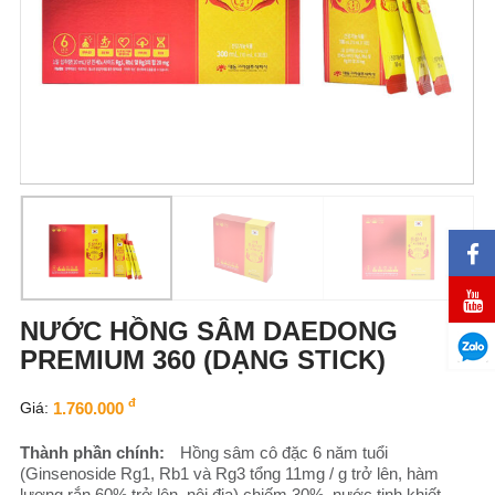
NƯỚC HỒNG SÂM DAEDONG
PREMIUM 360 (DẠNG STICK)
đ
Giá:
1.760.000
Thành phần chính:
Hồng sâm cô đặc 6 năm tuổi
(Ginsenoside Rg1, Rb1 và Rg3 tổng 11mg / g trở lên, hàm
lượng rắn 60% trở lên, nội địa) chiếm 30%, nước tinh khiết