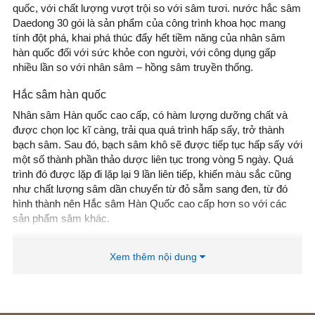
quốc, với chất lượng vượt trội so với sâm tươi. nước hắc sâm
Daedong 30 gói là sản phẩm của công trình khoa học mang
tính đột phá, khai phá thúc đẩy hết tiềm năng của nhân sâm
hàn quốc đối với sức khỏe con người, với công dụng gấp
nhiều lần so với nhân sâm – hồng sâm truyền thống.
Hắc sâm hàn quốc
Nhân sâm Hàn quốc cao cấp, có hàm lượng dưỡng chất và
được chọn lọc kĩ càng, trải qua quá trình hấp sấy, trở thành
bạch sâm. Sau đó, bạch sâm khô sẽ được tiếp tục hấp sấy với
một số thành phần thảo dược liên tục trong vòng 5 ngày. Quá
trình đó được lặp đi lặp lại 9 lần liên tiếp, khiến màu sắc cũng
như chất lượng sâm dần chuyển từ đỏ sẫm sang đen, từ đó
hình thành nên Hắc sâm Hàn Quốc cao cấp hơn so với các
sản phẩm sâm khác.
Nước hắc sâm Daedong 30 gói là môt trong những dòng sản
phẩm cao cấp được ưa chuộng nhất hiện nay tại Hàn. Sử dụng
Xem thêm nội dung
đều đặn giúp nâng cao thể trạng cơ thể toàn diện phòng ngừa
tiểu đường huyết áp mỡ máu và ung thư, cũng như nhiều bênh
tật khác.